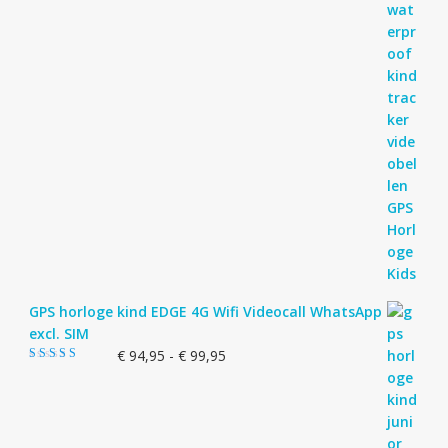
GPS horloge kind EDGE 4G Wifi Videocall WhatsApp
excl. SIM
Prijsklasse:
€
94,95
-
€
99,95
Gewaardeerd
€ 94,95
5.00
uit 5
tot
€ 99,95