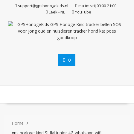
Ga
support@gpshorlogekids.nl
ma tm vrij 09:00-21:00
naar
Leek - NL
YouTube
de
inhoud
0
Home
gps horloge kind SLIM junior 4G whatsapp wifi