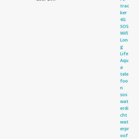
Gewaardeerd
4
uit 5