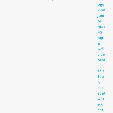
Gewaardeerd
€ 89,95
4.83
uit 5
tot
€ 99,95