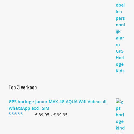
Top 3 verkoop
GPS horloge Junior MAX 4G AQUA Wifi Videocall
WhatsApp excl. SIM
Prijsklasse:
€
89,95
-
€
99,95
Gewaardeerd
€ 89,95
4.83
uit 5
tot