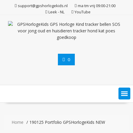
Ga
support@gpshorlogekids.nl
ma tm vrij 09:00-21:00
naar
Leek - NL
YouTube
de
inhoud
0
Home
190125 Portfolio GPSHorlogeKids NEW