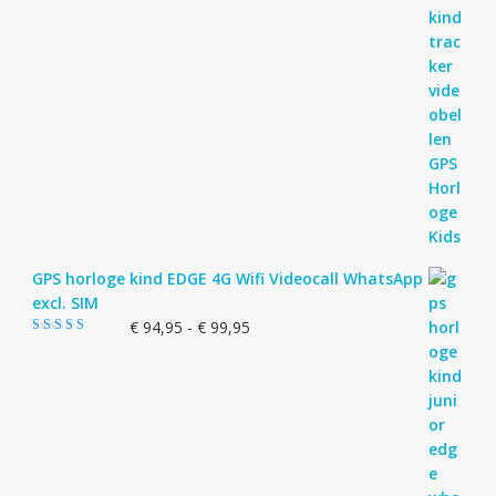
GPS horloge kind EDGE 4G Wifi Videocall WhatsApp
excl. SIM
Prijsklasse:
€
94,95
-
€
99,95
Gewaardeerd
€ 94,95
5.00
uit 5
tot
€ 99,95