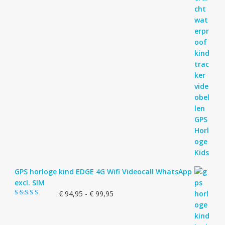
GPS horloge kind EDGE 4G Wifi Videocall WhatsApp
excl. SIM
Prijsklasse:
€
94,95
-
€
99,95
Gewaardeerd
€ 94,95
5.00
uit 5
tot