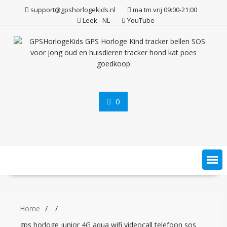
Ga
support@gpshorlogekids.nl
ma tm vrij 09:00-21:00
naar
Leek - NL
YouTube
de
inhoud
0
Home
gps horloge junior 4G aqua wifi videocall telefoon sos