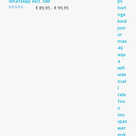
WhatsApp excl. SIM
Prijsklasse:
€
89,95
-
€
99,95
Gewaardeerd
€ 89,95
4.83
uit 5
tot
€ 99,95