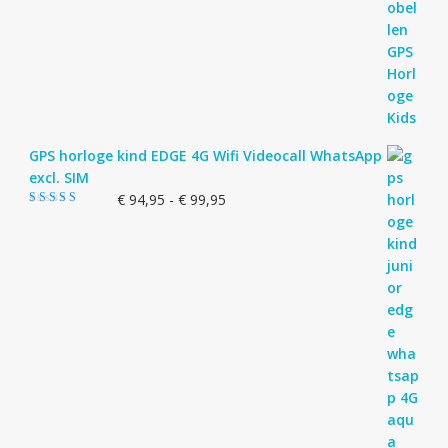
GPS horloge kind EDGE 4G Wifi Videocall WhatsApp
excl. SIM
Prijsklasse:
€
94,95
-
€
99,95
Gewaardeerd
€ 94,95
5.00
uit 5
tot
€ 99,95