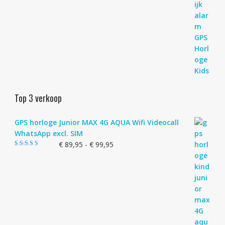
Top 3 verkoop
GPS horloge Junior MAX 4G AQUA Wifi Videocall
WhatsApp excl. SIM
Prijsklasse:
€
89,95
-
€
99,95
Gewaardeerd
€ 89,95
4.83
uit 5
tot
€ 99,95