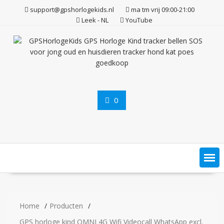
Ga
support@gpshorlogekids.nl
ma tm vrij 09:00-21:00
naar
Leek - NL
YouTube
de
inhoud
0
Home
Producten
GPS horloge kind OMNI 4G Wifi Videocall WhatsApp excl.