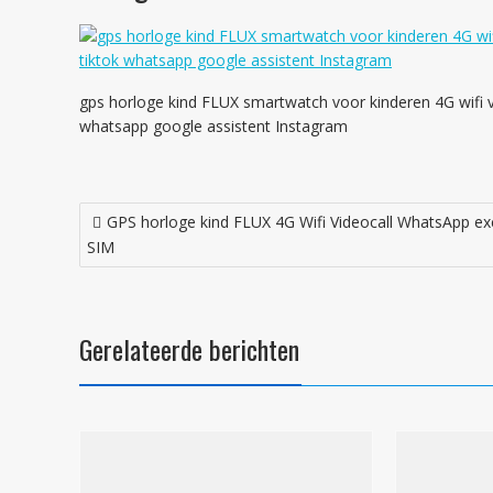
gps horloge kind FLUX smartwatch voor kinderen 4G wifi v
whatsapp google assistent Instagram
Bericht
GPS horloge kind FLUX 4G Wifi Videocall WhatsApp exc
navigatie
SIM
Gerelateerde berichten