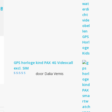
te
GPS horloge kind PAX 4G Videocall
excl. SIM
door Dalia Vernis
Gewaardeerd
5
uit 5