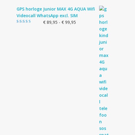
GPS horloge Junior MAX 4G AQUA Wifi
Videocall WhatsApp excl. SIM
Prijsklasse:
€
89,95
-
€
99,95
Gewaardeerd
€ 89,95
4.83
uit 5
tot
€ 99,95