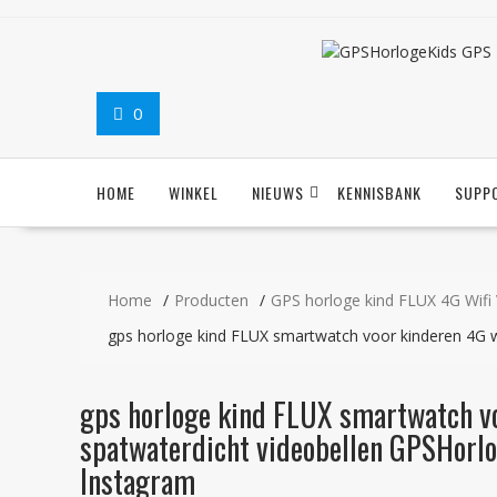
Ga
naar
de
inhoud
0
HOME
WINKEL
NIEUWS
KENNISBANK
SUPP
Home
Producten
GPS horloge kind FLUX 4G Wifi 
gps horloge kind FLUX smartwatch voor kinderen 4G wi
gps horloge kind FLUX smartwatch voo
spatwaterdicht videobellen GPSHorlo
Instagram