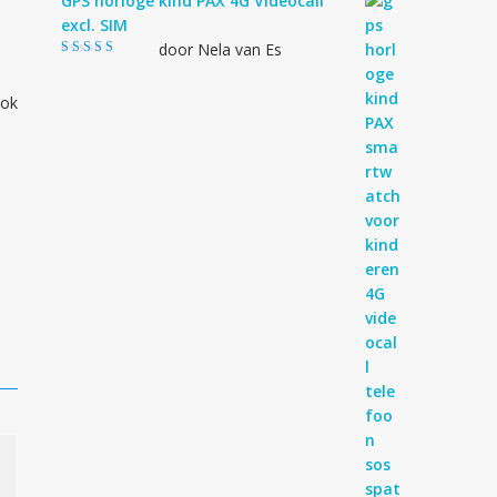
GPS horloge kind PAX 4G Videocall
excl. SIM
door Nela van Es
Gewaardeerd
4
uit 5
tok