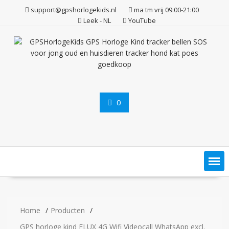
Ga
support@gpshorlogekids.nl
ma tm vrij 09:00-21:00
naar
Leek - NL
YouTube
de
inhoud
0
Home
Producten
GPS horloge kind FLUX 4G Wifi Videocall WhatsApp excl.