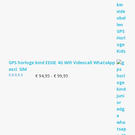
GPS horloge kind EDGE 4G Wifi Videocall WhatsApp
excl. SIM
Prijsklasse:
€
94,95
-
€
99,95
Gewaardeerd
€ 94,95
5.00
uit 5
tot
€ 99,95