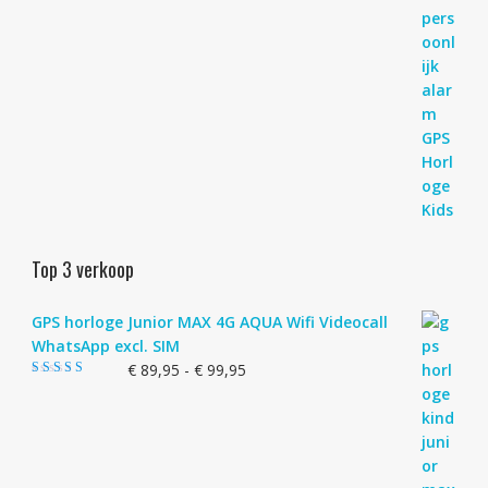
Top 3 verkoop
GPS horloge Junior MAX 4G AQUA Wifi Videocall
WhatsApp excl. SIM
Prijsklasse:
€
89,95
-
€
99,95
Gewaardeerd
€ 89,95
4.83
uit 5
tot
€ 99,95