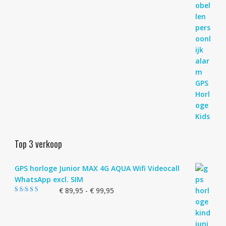
Top 3 verkoop
GPS horloge Junior MAX 4G AQUA Wifi Videocall
WhatsApp excl. SIM
Prijsklasse:
€
89,95
-
€
99,95
Gewaardeerd
€ 89,95
4.83
uit 5
tot
€ 99,95