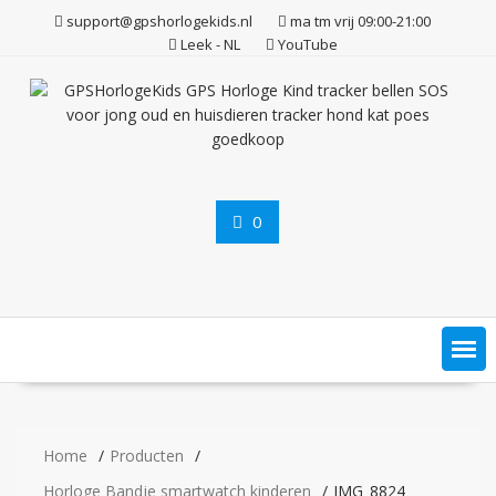
Ga
support@gpshorlogekids.nl
ma tm vrij 09:00-21:00
naar
Leek - NL
YouTube
de
inhoud
0
Home
Producten
Horloge Bandje smartwatch kinderen
IMG_8824