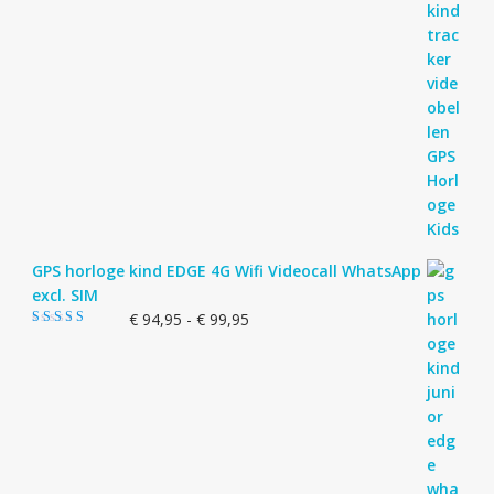
GPS horloge kind EDGE 4G Wifi Videocall WhatsApp
excl. SIM
Prijsklasse:
€
94,95
-
€
99,95
Gewaardeerd
€ 94,95
5.00
uit 5
tot
€ 99,95