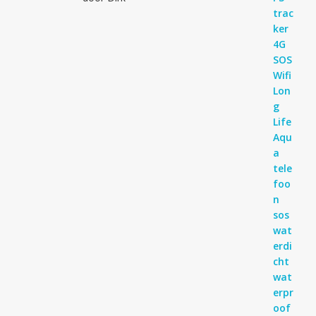
Gewaardeerd
4
uit 5