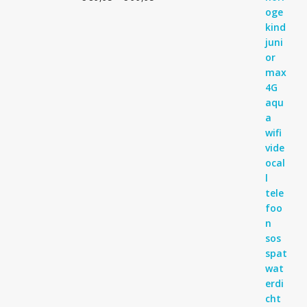
Gewaardeerd
€ 89,95
4.83
uit 5
tot
€ 99,95