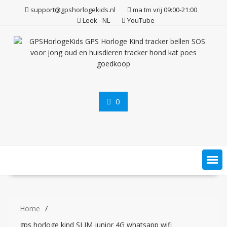
Ga
support@gpshorlogekids.nl
ma tm vrij 09:00-21:00
naar
Leek - NL
YouTube
de
inhoud
0
Home
gps horloge kind SLIM junior 4G whatsapp wifi