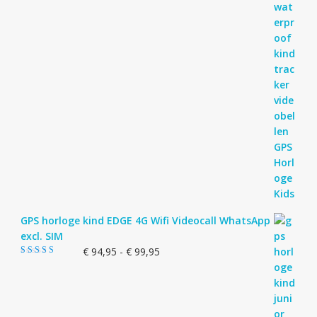
GPS horloge kind EDGE 4G Wifi Videocall WhatsApp
excl. SIM
Prijsklasse:
€
94,95
-
€
99,95
Gewaardeerd
€ 94,95
5.00
uit 5
tot
€ 99,95