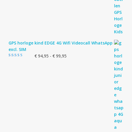
GPS horloge kind EDGE 4G Wifi Videocall WhatsApp
excl. SIM
Prijsklasse:
€
94,95
-
€
99,95
Gewaardeerd
€ 94,95
5.00
uit 5
tot
€ 99,95