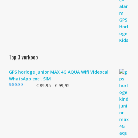
Top 3 verkoop
GPS horloge Junior MAX 4G AQUA Wifi Videocall
WhatsApp excl. SIM
Prijsklasse:
€
89,95
-
€
99,95
Gewaardeerd
€ 89,95
4.83
uit 5
tot
€ 99,95