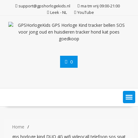
Ga
support@gpshorlogekids.nl
ma tm vrij 09:00-21:00
naar
Leek - NL
YouTube
de
inhoud
0
Home
gps horloge kind DUO 4G wifi videocall telefoon sos spat