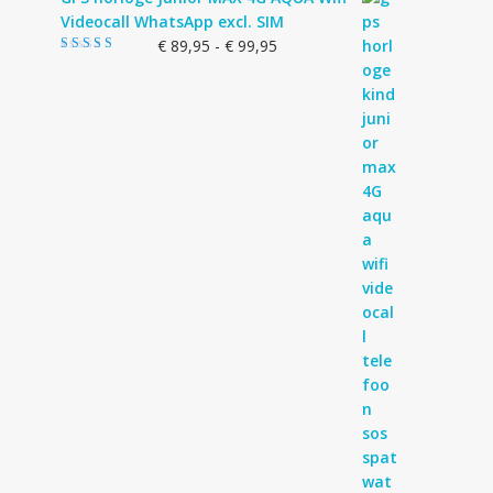
Videocall WhatsApp excl. SIM
Prijsklasse:
€
89,95
-
€
99,95
Gewaardeerd
€ 89,95
4.83
uit 5
tot
€ 99,95