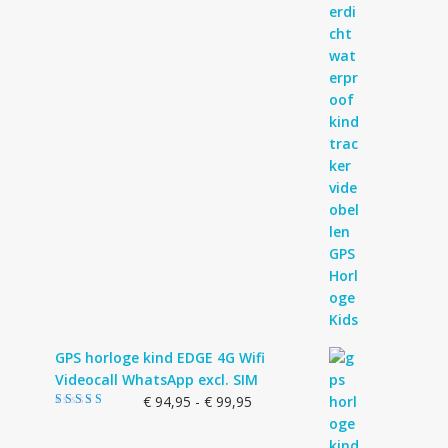
GPS horloge kind EDGE 4G Wifi
Videocall WhatsApp excl. SIM
Prijsklasse:
€
94,95
-
€
99,95
Gewaardeerd
€ 94,95
5.00
uit 5
tot