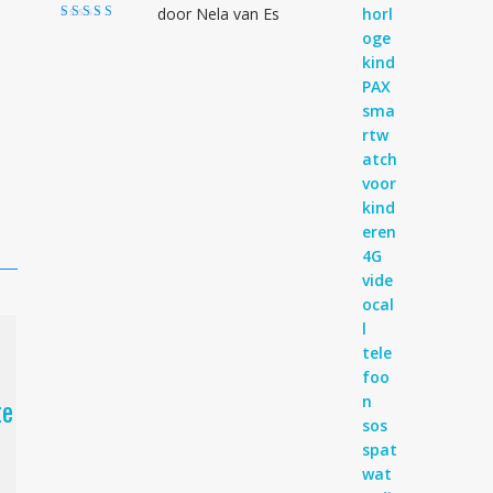
door Nela van Es
Gewaardeerd
4
uit 5
te