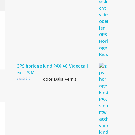
GPS horloge kind PAX 4G Videocall
excl. SIM
door Dalia Vernis
Gewaardeerd
5
uit 5