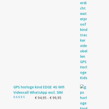
GPS horloge kind EDGE 4G Wifi
Videocall WhatsApp excl. SIM
Prijsklasse:
€
94,95
-
€
99,95
Gewaardeerd
€ 94,95
5.00
uit 5
tot