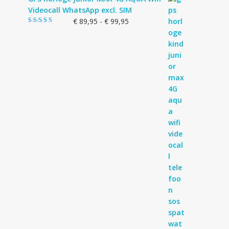
Videocall WhatsApp excl. SIM
Prijsklasse:
€
89,95
-
€
99,95
Gewaardeerd
€ 89,95
4.83
uit 5
tot
€ 99,95