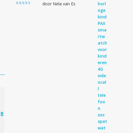
door Nela van Es
Gewaardeerd
4
uit 5
te