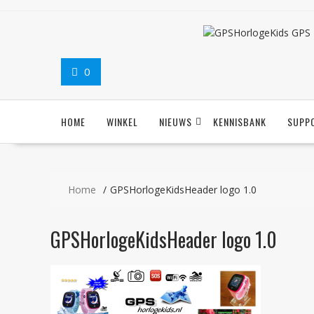
Ga
naar
de
inhoud
0
HOME
WINKEL
NIEUWS
KENNISBANK
SUPP
Home
GPSHorlogeKidsHeader logo 1.0
GPSHorlogeKidsHeader logo 1.0