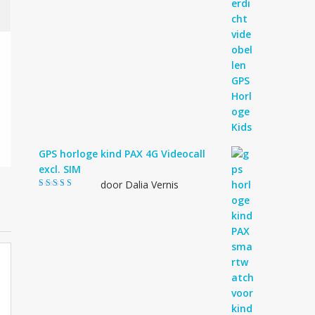
GPS horloge kind PAX 4G Videocall
excl. SIM
door Dalia Vernis
Gewaardeerd
5
uit 5