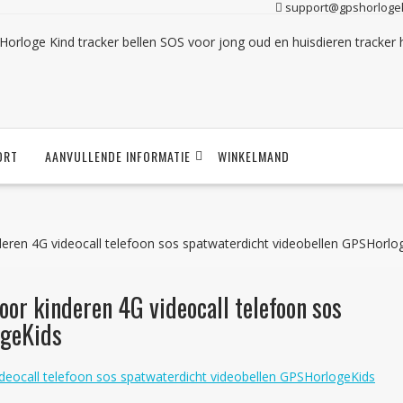
support@gpshorlogek
ORT
AANVULLENDE INFORMATIE
WINKELMAND
eren 4G videocall telefoon sos spatwaterdicht videobellen GPSHorlo
or kinderen 4G videocall telefoon sos
ogeKids