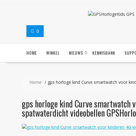
Ga
naar
de
inhoud
0
HOME
WINKEL
NIEUWS
KENNISBANK
SUPP
Home
gps horloge kind Curve smartwatch voor kind
gps horloge kind Curve smartwatch vo
spatwaterdicht videobellen GPSHorl