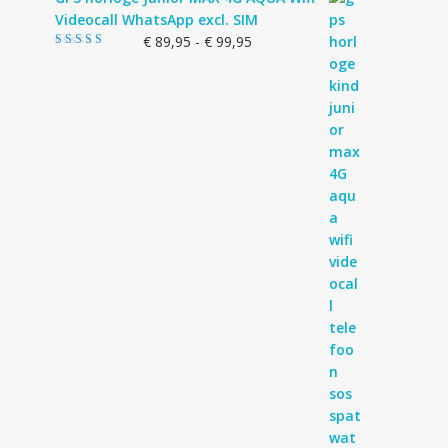
Videocall WhatsApp excl. SIM
Prijsklasse:
€
89,95
-
€
99,95
Gewaardeerd
€ 89,95
4.83
uit 5
tot
€ 99,95