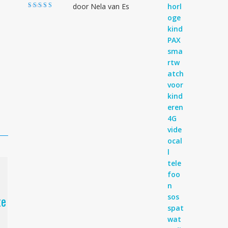
door Nela van Es
Gewaardeerd
4
uit 5
te