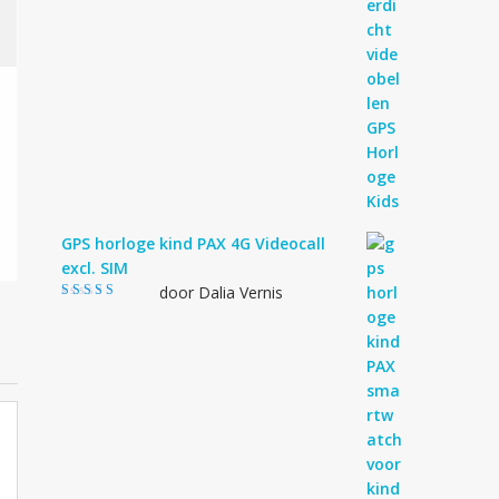
GPS horloge kind PAX 4G Videocall
excl. SIM
door Dalia Vernis
Gewaardeerd
5
uit 5