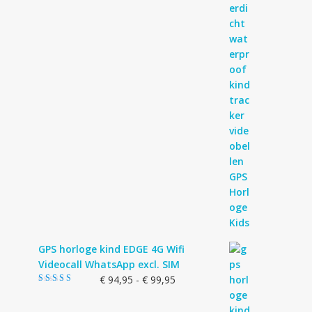
GPS horloge kind EDGE 4G Wifi
Videocall WhatsApp excl. SIM
Prijsklasse:
€
94,95
-
€
99,95
Gewaardeerd
€ 94,95
5.00
uit 5
tot