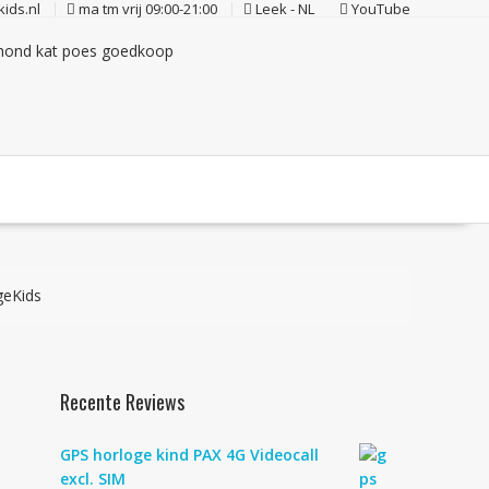
ids.nl
ma tm vrij 09:00-21:00
Leek - NL
YouTube
geKids
Recente Reviews
GPS horloge kind PAX 4G Videocall
excl. SIM