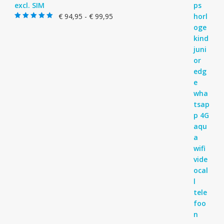
excl. SIM
Prijsklasse:
€
94,95
-
€
99,95
Gewaardeerd
€ 94,95
5.00
uit 5
tot
€ 99,95