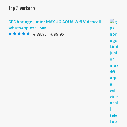
Top 3 verkoop
GPS horloge Junior MAX 4G AQUA Wifi Videocall
WhatsApp excl. SIM
Prijsklasse:
€
89,95
-
€
99,95
Gewaardeerd
€ 89,95
4.83
uit 5
tot
€ 99,95