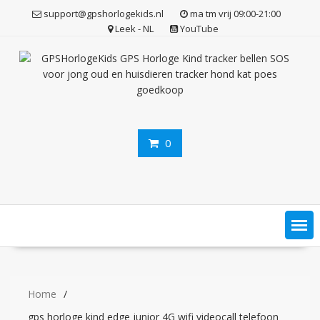
Ga
support@gpshorlogekids.nl
ma tm vrij 09:00-21:00
naar
Leek - NL
YouTube
de
inhoud
0
Home
gps horloge kind edge junior 4G wifi videocall telefoon