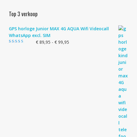
Top 3 verkoop
GPS horloge Junior MAX 4G AQUA Wifi Videocall
WhatsApp excl. SIM
Prijsklasse:
€
89,95
-
€
99,95
Gewaardeerd
€ 89,95
4.83
uit 5
tot
€ 99,95