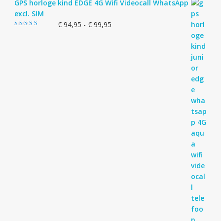
GPS horloge kind EDGE 4G Wifi Videocall WhatsApp
excl. SIM
Prijsklasse:
€
94,95
-
€
99,95
Gewaardeerd
€ 94,95
5.00
uit 5
tot
€ 99,95