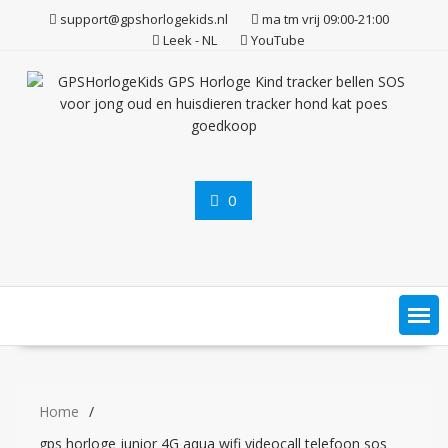
Ga
support@gpshorlogekids.nl
ma tm vrij 09:00-21:00
naar
Leek - NL
YouTube
de
inhoud
0
Home
gps horloge junior 4G aqua wifi videocall telefoon sos