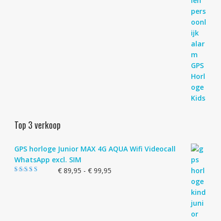
Top 3 verkoop
GPS horloge Junior MAX 4G AQUA Wifi Videocall
WhatsApp excl. SIM
Prijsklasse:
€
89,95
-
€
99,95
Gewaardeerd
€ 89,95
4.83
uit 5
tot
€ 99,95