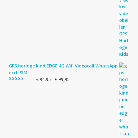
GPS horloge kind EDGE 4G Wifi Videocall WhatsApp
excl. SIM
Prijsklasse:
€
94,95
-
€
99,95
Gewaardeerd
€ 94,95
5.00
uit 5
tot
€ 99,95