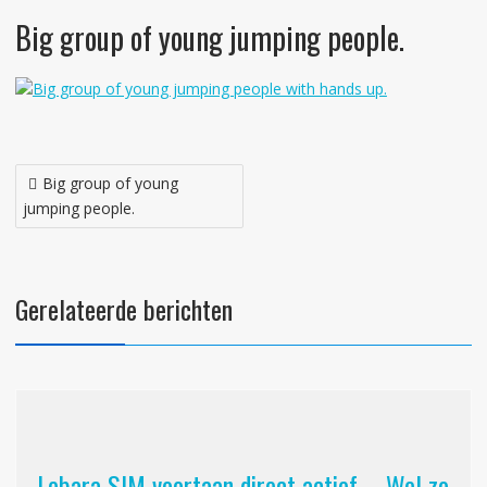
Big group of young jumping people.
Bericht
Big group of young
navigatie
jumping people.
Gerelateerde berichten
Lebara SIM voortaan direct actief – Wel zo