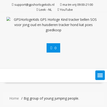
Ga
support@gpshorlogekids.nl
ma tm vrij 09:00-21:00
naar
Leek - NL
YouTube
de
inhoud
0
Home
Big group of young jumping people.