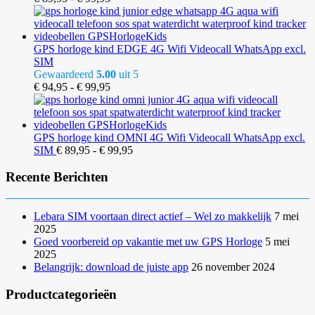
€ 89,95
tot
€ 99,95
GPS horloge kind EDGE 4G Wifi Videocall WhatsApp excl.
SIM
Gewaardeerd
5.00
uit 5
Prijsklasse:
€
94,95
-
€
99,95
€ 94,95
tot
€ 99,95
GPS horloge kind OMNI 4G Wifi Videocall WhatsApp excl.
Prijsklasse:
SIM
€
89,95
-
€
99,95
€ 89,95
tot
Recente Berichten
€ 99,95
Lebara SIM voortaan direct actief – Wel zo makkelijk
7 mei
2025
Goed voorbereid op vakantie met uw GPS Horloge
5 mei
2025
Belangrijk: download de juiste app
26 november 2024
Productcategorieën