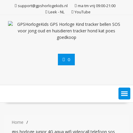
Ga
support@gpshorlogekids.nl
ma tm vrij 09:00-21:00
naar
Leek - NL
YouTube
de
inhoud
0
Home
gps horloge junior 4G aqua wifi videocall telefoon sos