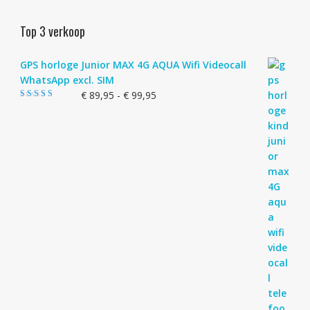
Top 3 verkoop
GPS horloge Junior MAX 4G AQUA Wifi Videocall
WhatsApp excl. SIM
Prijsklasse:
€
89,95
-
€
99,95
Gewaardeerd
€ 89,95
4.83
uit 5
tot
€ 99,95