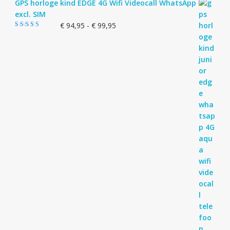
GPS horloge kind EDGE 4G Wifi Videocall WhatsApp
excl. SIM
Prijsklasse:
€
94,95
-
€
99,95
Gewaardeerd
€ 94,95
5.00
uit 5
tot
€ 99,95