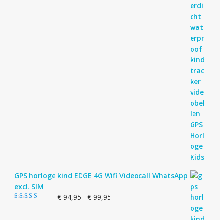
GPS horloge kind EDGE 4G Wifi Videocall WhatsApp
excl. SIM
Prijsklasse:
€
94,95
-
€
99,95
Gewaardeerd
€ 94,95
5.00
uit 5
tot