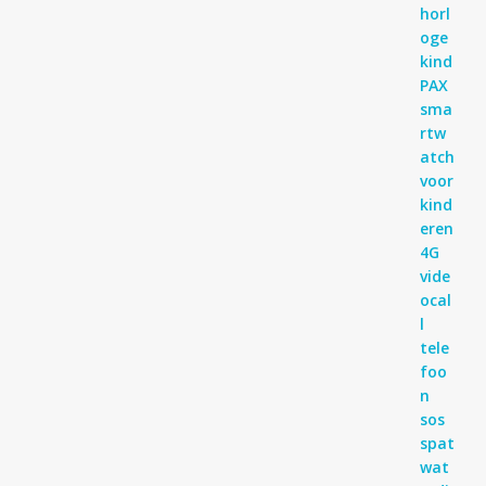
Gewaardeerd
4
uit 5