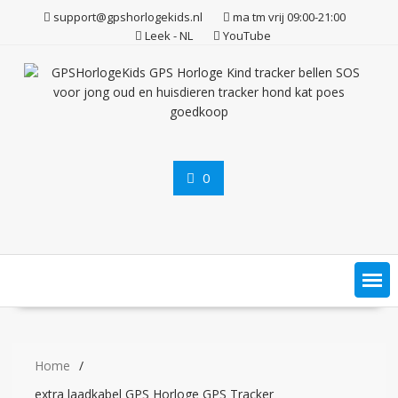
Ga
support@gpshorlogekids.nl
ma tm vrij 09:00-21:00
naar
Leek - NL
YouTube
de
inhoud
0
Home
extra laadkabel GPS Horloge GPS Tracker