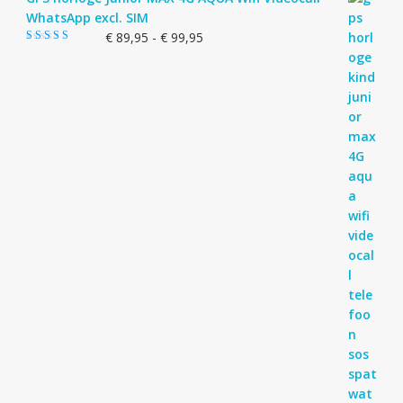
WhatsApp excl. SIM
Prijsklasse:
€
89,95
-
€
99,95
Gewaardeerd
€ 89,95
4.83
uit 5
tot
€ 99,95