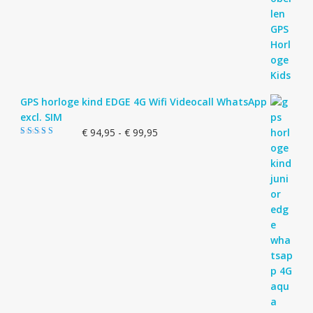
GPS horloge kind EDGE 4G Wifi Videocall WhatsApp
excl. SIM
Prijsklasse:
€
94,95
-
€
99,95
Gewaardeerd
€ 94,95
5.00
uit 5
tot
€ 99,95