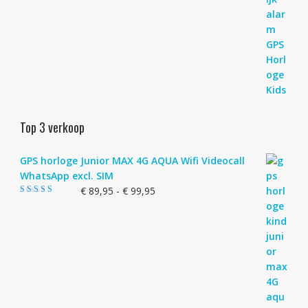
Top 3 verkoop
GPS horloge Junior MAX 4G AQUA Wifi Videocall
WhatsApp excl. SIM
Prijsklasse:
€
89,95
-
€
99,95
Gewaardeerd
€ 89,95
4.83
uit 5
tot
€ 99,95