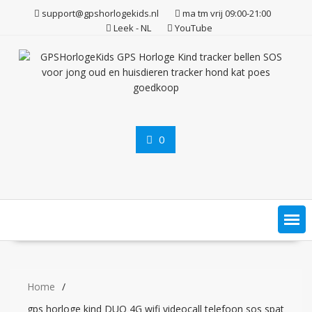
Ga
support@gpshorlogekids.nl
ma tm vrij 09:00-21:00
naar
Leek - NL
YouTube
de
inhoud
0
Home
gps horloge kind DUO 4G wifi videocall telefoon sos spat