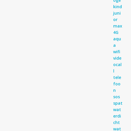
4.83
uit 5
tot
€ 99,95