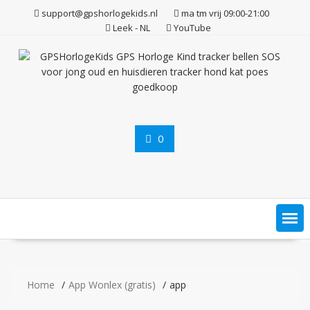
Ga
support@gpshorlogekids.nl
ma tm vrij 09:00-21:00
naar
Leek - NL
YouTube
de
inhoud
0
Home
App Wonlex (gratis)
app