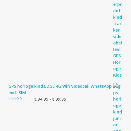
GPS horloge kind EDGE 4G Wifi Videocall WhatsApp
excl. SIM
Prijsklasse:
€
94,95
-
€
99,95
Gewaardeerd
€ 94,95
5.00
uit 5
tot
€ 99,95